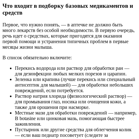
Что входит в подборку базовых медикаментов и
средств
Первое, что нужно понять, — в аптечке не должно быть
много лекарств без особой необходимости. В первую очередь,
речь идет о средствах, которые пригодятся для оказания
первой помощи и устранения типичных проблем в первые
месяцы жизни малыша.
В список обязательно включите:
Перекись водорода или раствор для обработки ран —
для дезинфекции любых мелких порезов и царапин.
Зеленка или крапива (лучше перекись или специальный
антисептик для малышей) — для обработки небольших
повреждений, если потребуется.
Раствор натрия хлорида (физиологический раствор) —
для промывания глаз, носика или очищения кожи, а
также для орошения при насморке.
Местные мази для обработки повреждений — например,
В botasine или цинковая мазь, помогающая быстрее
заживления.
Пустырник или другие средства для облегчения колик
— если ваш педиатр посоветует (следите за