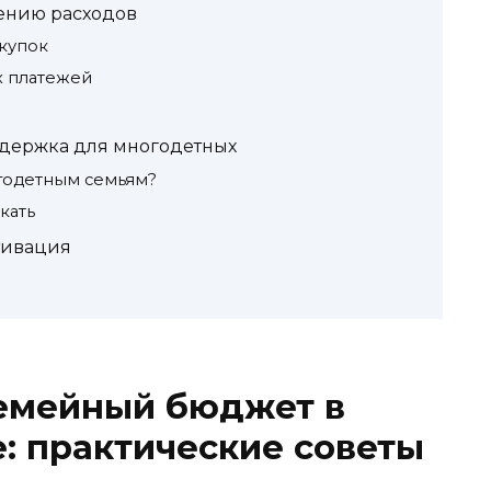
ению расходов
купок
 платежей
ддержка для многодетных
годетным семьям?
кать
тивация
семейный бюджет в
: практические советы