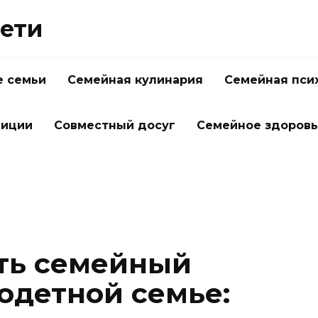
Дети
 семьи
Семейная кулинария
Семейная пси
диции
Совместный досуг
Семейное здоров
ть семейный
одетной семье: