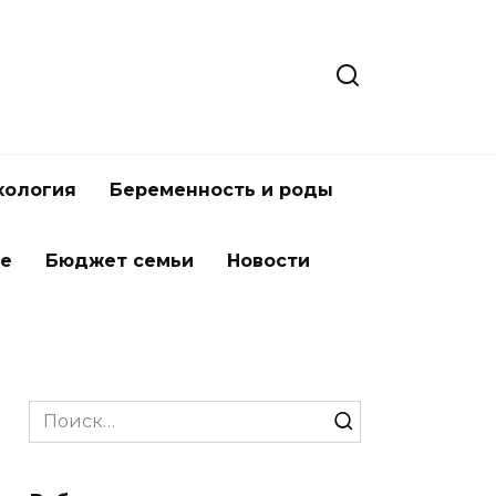
хология
Беременность и роды
ье
Бюджет семьи
Новости
Search
for: