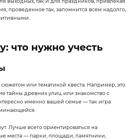
ля выходных, так и для праздников, привлекая
я, проведенное так, запомнится всем надолго,
озитивными.
у: что нужно учесть
мы
сюжетом или тематикой квеста. Например, это
ие тайны древних улиц или знакомство с
интересно именно вашей семье — так игра
оминающейся.
рут. Лучше всего ориентироваться на
е места — парки, площади, памятники,