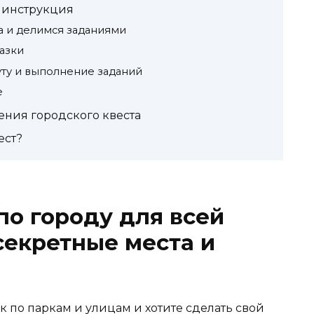
я инструкция
а и делимся заданиями
казки
ту и выполнение заданий
е
ения городского квеста
ест?
по городу для всей
секретные места и
к по паркам и улицам и хотите сделать свой