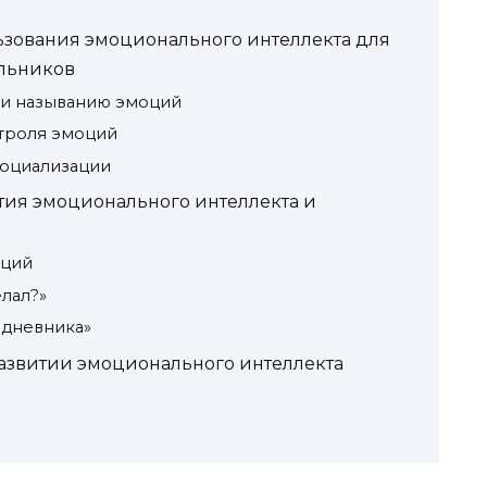
зования эмоционального интеллекта для
льников
 и называнию эмоций
нтроля эмоций
социализации
тия эмоционального интеллекта и
оций
елал?»
 дневника»
развитии эмоционального интеллекта