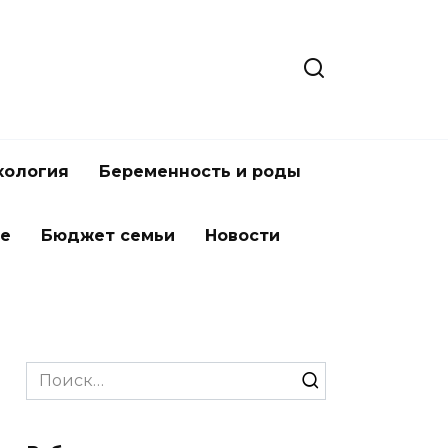
хология
Беременность и роды
ье
Бюджет семьи
Новости
Search
for: