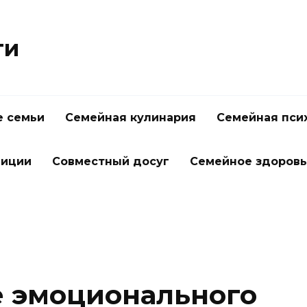
ти
 семьи
Семейная кулинария
Семейная пси
диции
Совместный досуг
Семейное здоров
 эмоционального