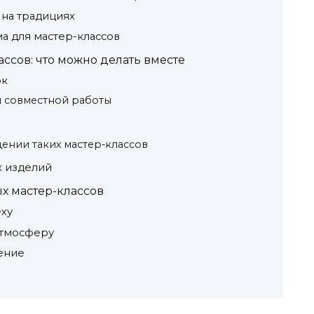
 на традициях
а для мастер-классов
ссов: что можно делать вместе
ок
 совместной работы
дении таких мастер-классов
 изделий
х мастер-классов
еху
атмосферу
ение