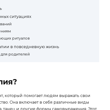
ь
зных ситуациях
иваний
ениям
ающих ритуалов
рапии в повседневную жизнь
 для родителей
пия?
т, который помогает людям выражать свои
тво. Она включает в себя различные виды
ка, танец и другие формы самовыражения. Этот