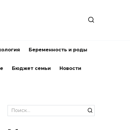
хология
Беременность и роды
ье
Бюджет семьи
Новости
Search
for: