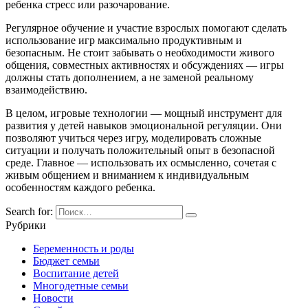
ребенка стресс или разочарование.
Регулярное обучение и участие взрослых помогают сделать
использование игр максимально продуктивным и
безопасным. Не стоит забывать о необходимости живого
общения, совместных активностях и обсуждениях — игры
должны стать дополнением, а не заменой реальному
взаимодействию.
В целом, игровые технологии — мощный инструмент для
развития у детей навыков эмоциональной регуляции. Они
позволяют учиться через игру, моделировать сложные
ситуации и получать положительный опыт в безопасной
среде. Главное — использовать их осмысленно, сочетая с
живым общением и вниманием к индивидуальным
особенностям каждого ребенка.
Search for:
Рубрики
Беременность и роды
Бюджет семьи
Воспитание детей
Многодетные семьи
Новости