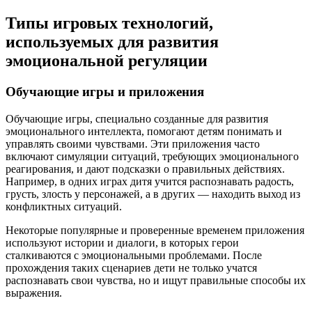
Типы игровых технологий,
используемых для развития
эмоциональной регуляции
Обучающие игры и приложения
Обучающие игры, специально созданные для развития
эмоционального интеллекта, помогают детям понимать и
управлять своими чувствами. Эти приложения часто
включают симуляции ситуаций, требующих эмоционального
реагирования, и дают подсказки о правильных действиях.
Например, в одних играх дитя учится распознавать радость,
грусть, злость у персонажей, а в других — находить выход из
конфликтных ситуаций.
Некоторые популярные и проверенные временем приложения
используют истории и диалоги, в которых герои
сталкиваются с эмоциональными проблемами. После
прохождения таких сценариев дети не только учатся
распознавать свои чувства, но и ищут правильные способы их
выражения.