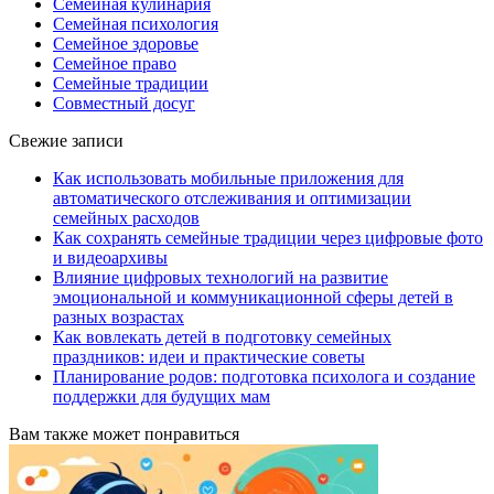
Семейная кулинария
Семейная психология
Семейное здоровье
Семейное право
Семейные традиции
Совместный досуг
Свежие записи
Как использовать мобильные приложения для
автоматического отслеживания и оптимизации
семейных расходов
Как сохранять семейные традиции через цифровые фото
и видеоархивы
Влияние цифровых технологий на развитие
эмоциональной и коммуникационной сферы детей в
разных возрастах
Как вовлекать детей в подготовку семейных
праздников: идеи и практические советы
Планирование родов: подготовка психолога и создание
поддержки для будущих мам
Вам также может понравиться