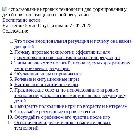
Воспитание детей
На чтение
6 мин
Опубликовано
22.05.2026
Содержание
Что такое эмоциональная регуляция и почему она важна
для детей
Почему игровые технологии эффективны для
формирования навыков эмоциональной регуляции
Типы игровых технологий, используемых для развития
эмоциональной регуляции
Обучающие игры и приложения
Ролевые и ситуационные игры
Настольные и карточные игры
Практические советы по использованию игровых
технологий для развития эмоциональной регуляции у
детей
Выбирайте подходящие игры по возрасту и интересам
Создавайте регулярные игровые сессии
Обсуждайте с ребенком его чувства после игр
Ограничения и риски использования игровых
технологий