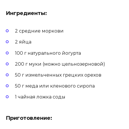
Ингредиенты:
2 средние моркови
2 яйца
100 г натурального йогурта
200 г муки (можно цельнозерновой)
50 г измельченных грецких орехов
50 г меда или кленового сиропа
1 чайная ложка соды
Приготовление: