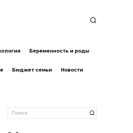
хология
Беременность и роды
ье
Бюджет семьи
Новости
Search
for: