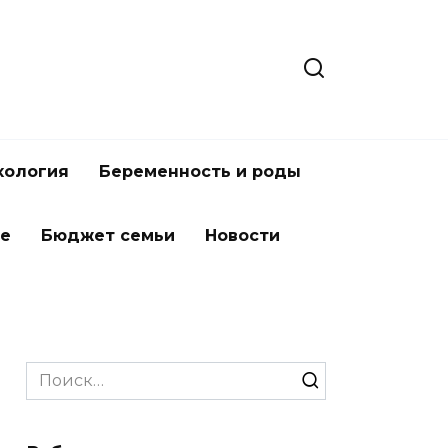
хология
Беременность и роды
ье
Бюджет семьи
Новости
Search
for: