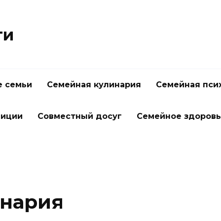
ти
 семьи
Семейная кулинария
Семейная пси
диции
Совместный досуг
Семейное здоров
инария