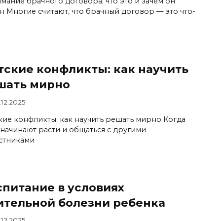
мание брачного договора: что это и зачем он
н Многие считают, что брачный договор — это что-
тские конфликты: как научить
шать мирно
.12.2025
кие конфликты: как научить решать мирно Когда
 начинают расти и общаться с другими
стниками
спитание в условиях
ительной болезни ребенка
.12.2025