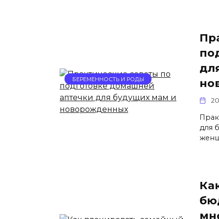
Пр
по
дл
БЕРЕМЕННОСТЬ И РОДЫ
но
20
Прак
для 
жен
Ка
бю
мн