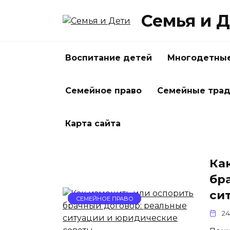
Перейти
Семья и 
к
содержанию
Воспитание детей
Многодетные
Семейное право
Семейные тра
Карта сайта
Ка
бр
си
СЕМЕЙНОЕ ПРАВО
24