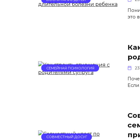
Пони
это в
Ка
ро
23
СЕМЕЙНАЯ ПСИХОЛОГИЯ
Поче
Если 
Со
се
пр
СОВМЕСТНЫЙ ДОСУГ