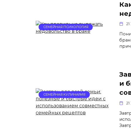
Ка
не
21
СЕМЕЙНАЯ ПСИХОЛОГИЯ
Пони
брак
прич
За
и 
со
СЕМЕЙНАЯ КУЛИНАРИЯ
21
Завт
испо
Завт