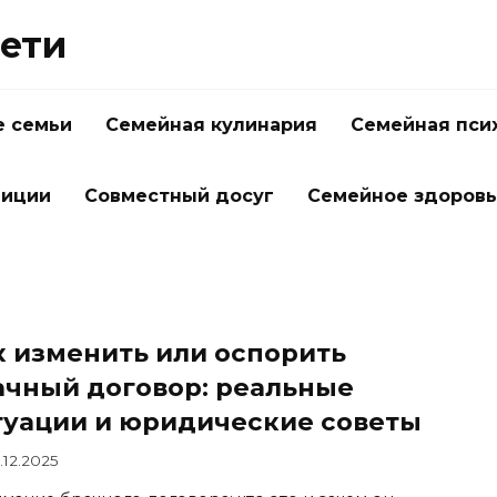
Дети
 семьи
Семейная кулинария
Семейная пси
диции
Совместный досуг
Семейное здоров
к изменить или оспорить
ачный договор: реальные
туации и юридические советы
.12.2025