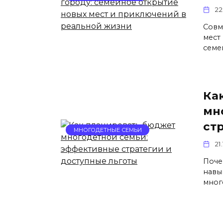
22
Совм
мест
семе
Ка
мн
ст
МНОГОДЕТНЫЕ СЕМЬИ
21
Поче
навы
мног